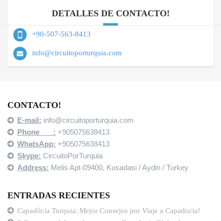
DETALLES DE CONTACTO!
+90-507-563-8413
info@circuitoporturquia.com
CONTACTO!
E-mail:
info@circuitoporturquia.com
Phone :
+905075638413
WhatsApp:
+905075638413
Skype:
CircuitoPorTurquia
Address:
Melis Apt-09400,
Kusadasi / Aydin / Turkey
ENTRADAS RECIENTES
Capadócia Turquia: Mejor Consejos por Viaje a Capadocia!