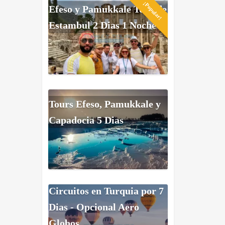
¡Popular!
Efeso y Pamukkale Tour de
Estambul 2 Dias 1 Noche
Tours Efeso, Pamukkale y
Capadocia 5 Dias
Circuitos en Turquia por 7
Dias - Opcional Aero
Globos