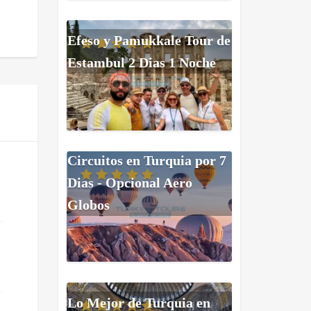
Efeso y Pamukkale Tour de
Estambul 2 Dias 1 Noche
Circuitos en Turquia por 7
Dias - Opcional Aero
Globos
Lo Mejor de Turquia en