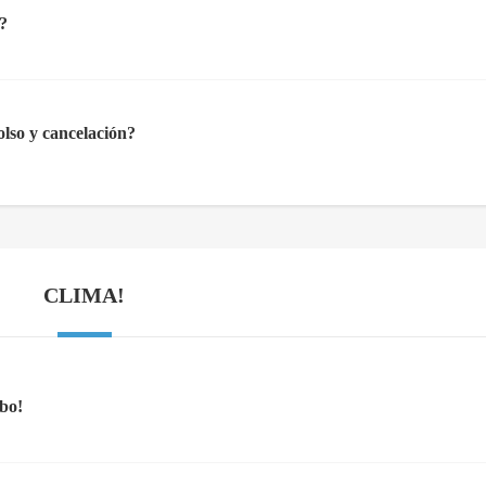
?
olso y cancelación?
CLIMA!
bo!