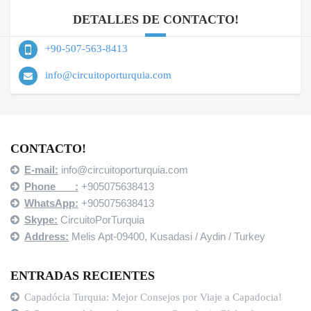
DETALLES DE CONTACTO!
+90-507-563-8413
info@circuitoporturquia.com
CONTACTO!
E-mail:
info@circuitoporturquia.com
Phone :
+905075638413
WhatsApp:
+905075638413
Skype:
CircuitoPorTurquia
Address:
Melis Apt-09400,
Kusadasi / Aydin / Turkey
ENTRADAS RECIENTES
Capadócia Turquia: Mejor Consejos por Viaje a Capadocia!