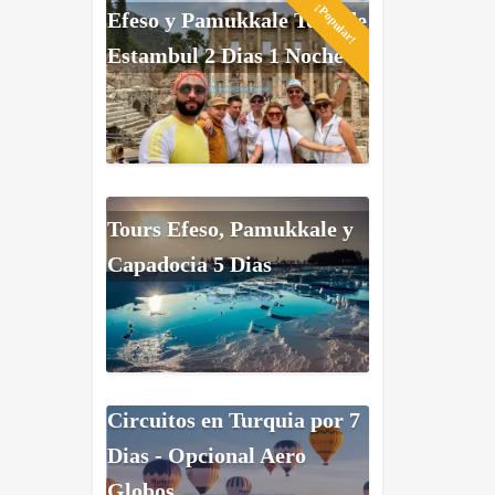
¡Popular!
Efeso y Pamukkale Tour de
Estambul 2 Dias 1 Noche
Tours Efeso, Pamukkale y
Capadocia 5 Dias
Circuitos en Turquia por 7
Dias - Opcional Aero
Globos