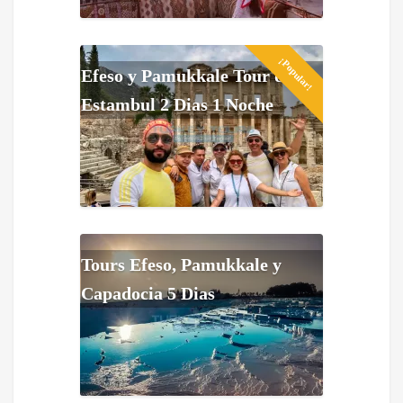
¡Popular!
Efeso y Pamukkale Tour de
Estambul 2 Dias 1 Noche
Tours Efeso, Pamukkale y
Capadocia 5 Dias