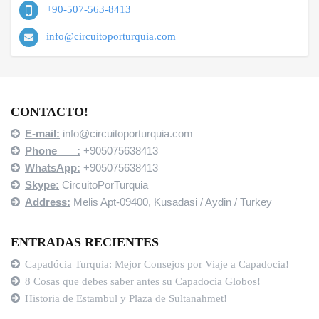
+90-507-563-8413
info@circuitoporturquia.com
CONTACTO!
E-mail:
info@circuitoporturquia.com
Phone :
+905075638413
WhatsApp:
+905075638413
Skype:
CircuitoPorTurquia
Address:
Melis Apt-09400,
Kusadasi / Aydin / Turkey
ENTRADAS RECIENTES
Capadócia Turquia: Mejor Consejos por Viaje a Capadocia!
8 Cosas que debes saber antes su Capadocia Globos!
Historia de Estambul y Plaza de Sultanahmet!