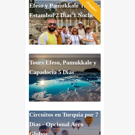
¡Popular!
Efeso y Pamukkale Tour de
Estambul 2 Dias 1 Noche
Tours Efeso, Pamukkale y
Capadocia 5 Dias
Circuitos en Turquia por 7
Dias - Opcional Aero
Globos