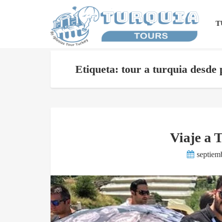
T
Etiqueta: tour a turquia desd
Viaje a 
septiem