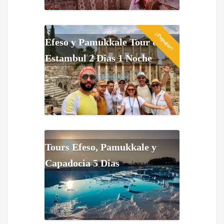
¡Popular!
Efeso y Pamukkale Tour de
Estambul 2 Dias 1 Noche
Tours Efeso, Pamukkale y
Capadocia 5 Dias