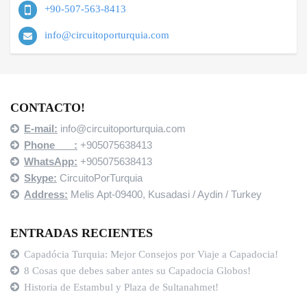
+90-507-563-8413
info@circuitoporturquia.com
CONTACTO!
E-mail:
info@circuitoporturquia.com
Phone :
+905075638413
WhatsApp:
+905075638413
Skype:
CircuitoPorTurquia
Address:
Melis Apt-09400,
Kusadasi / Aydin / Turkey
ENTRADAS RECIENTES
Capadócia Turquia: Mejor Consejos por Viaje a Capadocia!
8 Cosas que debes saber antes su Capadocia Globos!
Historia de Estambul y Plaza de Sultanahmet!