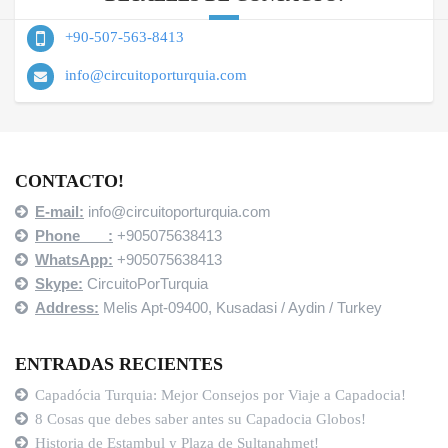
+90-507-563-8413
info@circuitoporturquia.com
CONTACTO!
E-mail:
info@circuitoporturquia.com
Phone :
+905075638413
WhatsApp:
+905075638413
Skype:
CircuitoPorTurquia
Address:
Melis Apt-09400,
Kusadasi / Aydin / Turkey
ENTRADAS RECIENTES
Capadócia Turquia: Mejor Consejos por Viaje a Capadocia!
8 Cosas que debes saber antes su Capadocia Globos!
Historia de Estambul y Plaza de Sultanahmet!