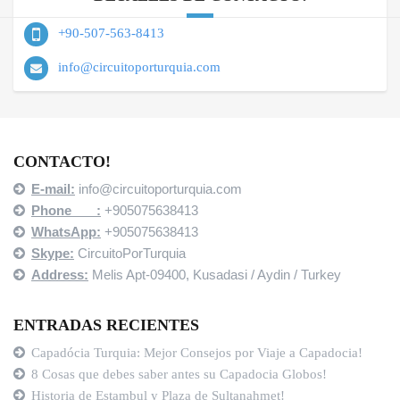
+90-507-563-8413
info@circuitoporturquia.com
CONTACTO!
E-mail:
info@circuitoporturquia.com
Phone :
+905075638413
WhatsApp:
+905075638413
Skype:
CircuitoPorTurquia
Address:
Melis Apt-09400,
Kusadasi / Aydin / Turkey
ENTRADAS RECIENTES
Capadócia Turquia: Mejor Consejos por Viaje a Capadocia!
8 Cosas que debes saber antes su Capadocia Globos!
Historia de Estambul y Plaza de Sultanahmet!