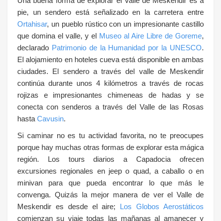
Una buena forma de explorar el Valle de Meskendir es a
pie, un sendero está señalizado en la carretera entre
Ortahisar
, un pueblo rústico con un impresionante castillo
que domina el valle, y el
Museo al Aire Libre de Goreme
,
declarado
Patrimonio de la Humanidad por la UNESCO
.
El alojamiento en hoteles cueva está disponible en ambas
ciudades. El sendero a través del valle de Meskendir
continúa durante unos 4 kilómetros a través de rocas
rojizas e impresionantes chimeneas de hadas y se
conecta con senderos a través del Valle de las Rosas
hasta
Cavusin
.
Si caminar no es tu actividad favorita, no te preocupes
porque hay muchas otras formas de explorar esta mágica
región. Los tours diarios a Capadocia ofrecen
excursiones regionales en jeep o quad, a caballo o en
minivan para que pueda encontrar lo que más le
convenga. Quizás la mejor manera de ver el Valle de
Meskendir es desde el aire;
Los Globos Aerostáticos
comienzan su viaje todas las mañanas al amanecer y