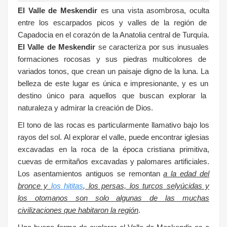
El Valle de Meskendir
es
un
a
v
ista
as
omb
ros
a
,
o
cult
a
ent
re
los
esc
arp
ados
pic
os
y
v
all
es
de
la
reg
i
ón
de
Cap
ad
oc
ia
en
el
cor
az
ón
de
la
Anat
olia
central
de
Tur
qu
ía
.
El Valle de Meskendir
se
car
acter
iza
por
sus
in
usual
es
form
acion
es
ro
cos
as
y
sus
p
ied
ras
mult
icol
ores
de
vari
ados
ton
os
,
que
cre
an
un
pa
is
aj
e
dign
o
de
la
l
una
.
La
bel
le
za
de
este
l
ugar
es
ú
n
ica
e
imp
res
ion
ante
,
y
es
un
dest
ino
ú
n
ico
para
aqu
ell
os
que
bus
can
explor
ar
la
n
atur
ale
za
y
adm
ir
ar
la
cre
aci
ón
de
D
ios
.
El tono de las rocas es particularmente llamativo bajo los
rayos del sol.
Al explorar el valle, puede encontrar iglesias
excavadas en la roca de la época cristiana primitiva,
cuevas de ermitaños excavadas y palomares artificiales.
Los asentamientos antiguos se remontan
a la edad del
bronce y
los hititas
, los persas, los turcos selyúcidas y
los otomanos son solo algunas de las muchas
civilizaciones que habitaron la región
.