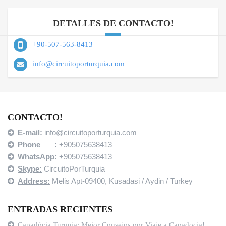
DETALLES DE CONTACTO!
+90-507-563-8413
info@circuitoporturquia.com
CONTACTO!
E-mail:
info@circuitoporturquia.com
Phone :
+905075638413
WhatsApp:
+905075638413
Skype:
CircuitoPorTurquia
Address:
Melis Apt-09400,
Kusadasi / Aydin / Turkey
ENTRADAS RECIENTES
Capadócia Turquia: Mejor Consejos por Viaje a Capadocia!