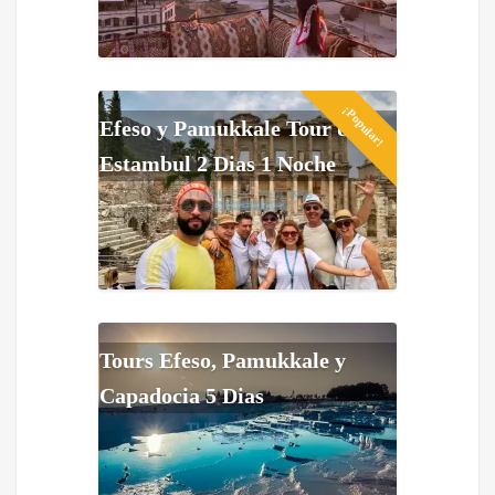
¡Popular!
Efeso y Pamukkale Tour de
Estambul 2 Dias 1 Noche
Tours Efeso, Pamukkale y
Capadocia 5 Dias