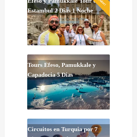
¡Popular!
Efeso y Pamukkale Tour de
Estambul 2 Dias 1 Noche
Tours Efeso, Pamukkale y
Capadocia 5 Dias
Circuitos en Turquia por 7