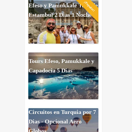
¡Popular!
Efeso y Pamukkale Tour de
Estambul 2 Dias 1 Noche
Tours Efeso, Pamukkale y
Capadocia 5 Dias
Circuitos en Turquia por 7
Dias - Opcional Aero
Globos